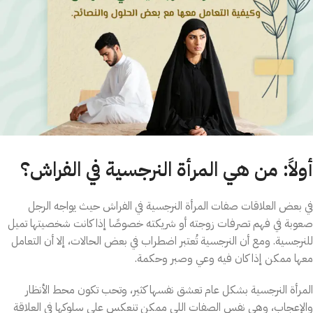
أولاً: من هي المرأة النرجسية في الفراش؟
في بعض العلاقات صفات المرأة النرجسية في الفراش حيث يواجه الرجل
صعوبة في فهم تصرفات زوجته أو شريكته خصوصًا إذا كانت شخصيتها تميل
للنرجسية. ومع أن النرجسية تُعتبر اضطراب في بعض الحالات، إلا أن التعامل
معها ممكن إذا كان فيه وعي وصبر وحكمة.
المرأة النرجسية بشكل عام تعشق نفسها كثير، وتحب تكون محط الأنظار
والإعجاب، وهي نفس الصفات اللي ممكن تنعكس على سلوكها في العلاقة