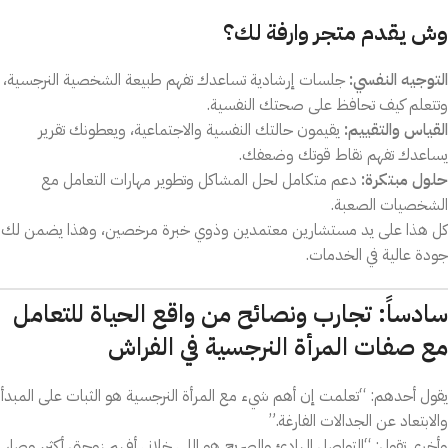
وش يقدم متجر وارفة لك؟
التوجيه النفسي:
جلسات إرشادية تساعدك تفهم طبيعة الشخصية النرجسية،
وتتعلم كيف تحافظ على صحتك النفسية.
القياس والتقييم:
يقيمون حالتك النفسية والاجتماعية، ويعطونك تقرير
يساعدك تفهم نقاط قوتك وضعفك.
حلول مبتكرة:
دعم متكامل لحل المشاكل وتطوير مهارات التعامل مع
الشخصيات الصعبة.
كل هذا على يد مستشارين معتمدين وذوي خبرة مرخصين، وهذا يضمن لك
جودة عالية في الخدمات.
سادساً: تجارب ونصائح من واقع الحياة للتعامل
مع صفات المرأة النرجسية في الفراش
يقول أحدهم: “تعلمت إن أهم شيء مع المرأة النرجسية هو الثبات على المبدأ
والابتعاد عن الجدالات الفارغة.”
وأخرى تقول: “التواصل الهادئ والصريح هو اللي خلاني أفهم زوجتي أكثر، وصار