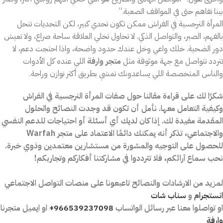
بينا تفاهم حتى في المواقف الصعبة.”
المرأة النرجسية في الفراش ممكن تكون تحدي كبير، لكن التحديات تنحل
بالفهم، الصبر، والتواصل الذكي. لا تحاول تخلي العلاقة ساحة صراع، ولا تعيش
دور الضحية. خلك واعي وخل عندك حدود واضحة، واذا احتجت دعم، لا
تتردد تتواصل مع جهة موثوقة مثل
متجر وارفة
اللي عنده كل الأدوات
والناس المتخصصة اللي يساعدونك تمشي بطريق أكثر توازن وراحة.
شكرًا لك على قراءة مقالنا حول صفات المرأة النرجسية في الفراش
وكيفية التعامل معها. نأمل أن تكون قد وجدت النصائح والحلول
المقدمة مفيدة لك. إذا كان لديك أي أسئلة أو احتياجات للدعم النفسي
والاجتماعي، تذكر أنه يمكنك دائمًا الاعتماد على متجر Warfah
للحصول على التوجيه والمشورة من مستشارين معتمدين وذوي خبرة.
نحب سماع آرائكم، فلا تترددوا في مشاركتنا أفكاركم وتجاربكم!
لمزيد من الارشادات والنصائح تاعبعونا على
منصات التواصل الاجتماعي
انستجرام
و
سناب شات
او تواصلوا معنا عبر رسائل الواتساب
966539237098+
او ايميل متجرنا
وارفة