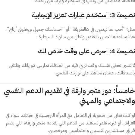
العلاقة، هذا يقلل من رغبتها في السيطرة ويزيد من راحتك.
نصيحة 3: استخدم عبارات تعزيز الإيجابية
مثل: “أحب لما تهتمين في هالطريقة” أو “احساسك جميل ويخليني أرتاح”،
هذا يساعدها تحس بالتقدير وتقلل من سلوك السيطرة.
نصيحة 4: احرص على وقت خاص لك
لا تنسى تعطي نفسك وقت تريح فيه من العلاقة، تمارس هواياتك وتلتقي
بأصدقائك، عشان تحافظ على توازنك النفسي.
خامساً: دور
متجر وارفة
في تقديم الدعم النفسي
والاجتماعي والمهني
لو كنت تعاني من صعوبة في التعامل مع المرأة النرجسية في حياتك، سواء في
الفراش أو غيره، تقدر تستفيد من الدعم اللي يقدمه
متجر وارفة
، اللي يضم
فريق مستشارين نفسيين واجتماعيين ومرخصين.