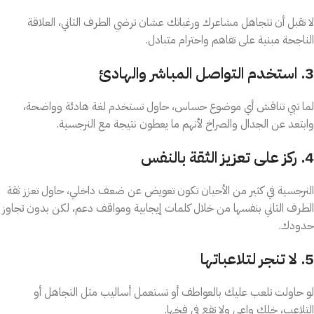
لا تقبل أن تتجاهل مشاعرك ورغباتك عشان ترضي الطرف الثاني، العلاقة
الناجحة مبنية على تفاهم واحترام متبادل.
3. استخدم التواصل المباشر والهادئ
لما تبي تناقش أي موضوع حساس، حاول تستخدم لغة هادئة وواضحة،
وابتعد عن الجدال والصراخ لأنهم ما يعطون نتيجة مع النرجسية.
4. ركز على تعزيز الثقة بالنفس
النرجسية في كثير من الأحيان تكون تعويض عن ضعف داخلي، حاول تعزز ثقة
الطرف الثاني بنفسها من خلال كلمات إيجابية ومواقف دعم، لكن بدون تجاوز
حدودك.
5. لا تنجر لتلاعباتها
لو حاولت تلعب عليك بالعواطف أو تستعمل أساليب مثل التجاهل أو
التلاعب، خلك واعي ولا تقع في فخها.