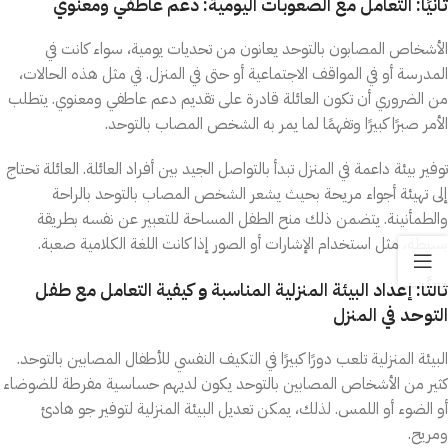
ثانيًا: التعامل مع الصعوبات اليومية: دعم عاطفي ومعنوي
الأشخاص المصابون بالتوحد يعانون من تحديات يومية، سواء كانت في
المدرسة أو في المواقف الاجتماعية أو حتى في المنزل. في مثل هذه الحالات،
من الضروري أن تكون العائلة قادرة على تقديم دعم عاطفي ومعنوي. يتطلب
الأمر صبرًا كبيرًا وتفهمًا لما يمر به الشخص المصاب بالتوحد.
توفير بيئة داعمة في المنزل تبدأ بالتواصل الجيد بين أفراد العائلة. العائلة تحتاج
إلى تهيئة أجواء مريحة بحيث يشعر الشخص المصاب بالتوحد بالراحة
والطمأنينة. يتضمن ذلك منح الطفل المساحة للتعبير عن نفسه بطريقة
بسيطة، مثل استخدام الإشارات أو الصور إذا كانت اللغة الكلامية صعبة.
ثالثًا: إعداد البيئة المنزلية المناسبة
و
كيفية التعامل مع طفل
التوحد في المنزل
البيئة المنزلية تلعب دورًا كبيرًا في التكيف النفسي للأطفال المصابين بالتوحد.
كثير من الأشخاص المصابين بالتوحد يكون لديهم حساسية مفرطة للضوضاء
أو الضوء أو اللمس. لذلك، يمكن تعديل البيئة المنزلية لتوفير جو هادئ
ومريح.