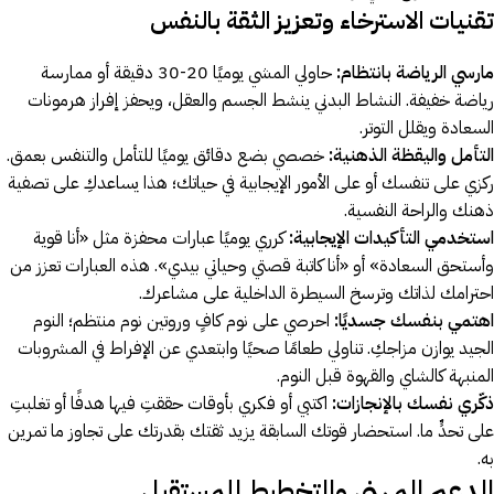
تقنيات الاسترخاء وتعزيز الثقة بالنفس
مارسي الرياضة بانتظام:
حاولي المشي يوميًا 20-30 دقيقة أو ممارسة
رياضة خفيفة. النشاط البدني ينشط الجسم والعقل، ويحفز إفراز هرمونات
السعادة ويقلل التوتر.
التأمل واليقظة الذهنية:
خصصي بضع دقائق يوميًا للتأمل والتنفس بعمق.
ركزي على تنفسك أو على الأمور الإيجابية في حياتك؛ هذا يساعدكِ على تصفية
ذهنك والراحة النفسية.
استخدمي التأكيدات الإيجابية:
كرري يوميًا عبارات محفزة مثل «أنا قوية
وأستحق السعادة» أو «أنا كاتبة قصتي وحياتي بيدي». هذه العبارات تعزز من
احترامك لذاتك وترسخ السيطرة الداخلية على مشاعرك.
اهتمي بنفسك جسديًا:
احرصي على نوم كافٍ وروتين نوم منتظم؛ النوم
الجيد يوازن مزاجكِ. تناولي طعامًا صحيًا وابتعدي عن الإفراط في المشروبات
المنبهة كالشاي والقهوة قبل النوم.
ذكّري نفسك بالإنجازات:
اكتبي أو فكري بأوقات حققتِ فيها هدفًا أو تغلبتِ
على تحدٍّ ما. استحضار قوتك السابقة يزيد ثقتك بقدرتك على تجاوز ما تمرين
به.
الدعم المهني والتخطيط للمستقبل