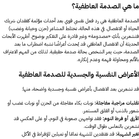
ما هي الصدمة العاطفية؟
الصدمة العاطفية هي رد فعل نفسي قوي بعد أحداث مؤلمة كفقدان شريك
الحياة أو الانفصال. في هذه الحالة، تختلط المشاعر (حزن وخيانة وغضب)
فتشعرين بأنكِ «مصدومة» وغير قادرة على التفكير بوضوح. أظهرت الأبحاث
الحديثة أن الانفصال العاطفي قد يُحدث أعراضًا تشبه اضطراب ما بعد
الصدمة، حيث يمر الشخص بحالة صدمة حقيقية. لذلك من المهم الاعتراف
بالألم ومحاولة فهمه وعدم إنكاره.
الأعراض النفسية والجسدية للصدمة العاطفية
قد تشعرين بعد الانفصال بأعراض نفسية وجسدية واضحة، منها:
تقلبات مزاجية مفاجئة:
نوبات بكاء مفاجئة من الحزن أو نوبات غضب أو
شعور بالذنب أو القلق المستمر.
الأرق أو فرط النوم:
فقد تواجهين صعوبة في النوم، أو على العكسِ قد
تشعرين بالنعاس طوال الوقت.
تغير الشهية:
قد تفتقدين للشهية تمامًا أو تميلين للإفراط في الأكل.