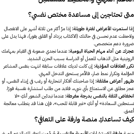
متى تحتاجين إلى مساعدة مختص نفسي؟
إذا استمرت الأعراض لفترة طويلة:
إذا مرَّ أكثر من ثلاثة أشهر على الانفصال
ولاحظت عدم تحسن في حالتك (الاكتئاب يزداد أو القلق يفور)، فهذا يدل على
ضرورة دعم متخصص.
عجزك عن أداء مهام الحياة اليومية:
عندما تجدي صعوبة في القيام بمهامك
الروتينية مثل الذهاب للعمل أو الدراسة بسبب الحزن الشديد.
تكرر العلاقات المؤذية:
إن كانت لديك علاقات سابقة انتهت بنفس المشاعر
المؤلمة وتكرار نمط ضار، فالأمر يستحق التدخل المهني.
ظهور أعراض مقلقة:
إذا صاحبتك أفكار انتحارية أو رغب في إيذاء النفس، أو
عجز مطلق عن الاستمتاع بأي شيء، فلابد من طلب استشارة نفسية فورًا.
انخفاض الثقة بالنفس بدرجة مفرطة:
عندما تبدئين الشعور أنكِ «لا
تستحقين السعادة» أو أنكِ «غير قابلة للحب»، فإن هذا قد يتطلب معالجة
أعمق.
كيف تساعدكِ منصة وارفة على التعافي؟
منصة
وارفة للإستشارات الأسرية والنفسية
صُمِّمت لتوفر لكِ الدعم المهني