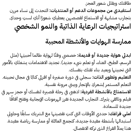
طاقتك ويقلل شعور العجز.
استفيدي من مجموعات الدعم أو المنتديات:
التحدث إلى نساء مررن
بتجارب مشابهة أو الاستماع لقصصهن يعطيكِ شعورًا أنكِ لستِ وحدكِ.
استراتيجيات الرعاية الذاتية والنمو الشخصي
ممارسة الهوايات والأنشطة المحببة
ابدئي هواية جديدة أو قديمة:
خصصي وقتًا لهواية طالما أحببتِها (مثل
الرسم، الطبخ، الغناء، أو تعلم شيء جديد). تجديد الاهتمامات يشغلكِ بالأمور
التي تحبينها ويعيد بناء ثقتك بنفسك.
التعليم وتطوير الذات:
سجلي في دورة صغيرة أو اقرئي كتابًا في مجال تحبينه.
التعلم المستمر يُشعركِ بالإنجاز ويبني مرونة نفسية.
الاستمتاع بالأنشطة الفردية:
اذهبي في رحلة قصيرة لنفسك أو حجز سهر في
فيلم وثائقي يثيرك. التجارب الجديدة تفرز الهرمونات الإيجابية وتفتح آفاقًا
جديدة للسعادة.
املي فراغك:
حددي الأوقات التي كنتِ تقضينها مع الشريك سابقًا وحاولي
استبدالها بأنشطة مفيدة جديدة، كتجمع العائلة أو ممارسة رياضة مفيدة.
هذا يملأ الفراغ الذي تركه الانفصال.