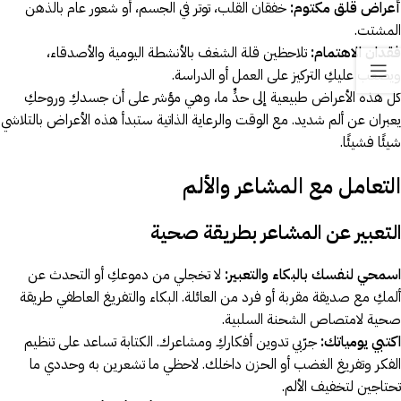
أعراض قلق مكتوم:
خفقان القلب، توتر في الجسم، أو شعور عام بالذهن
المشتت.
فقدان الاهتمام:
تلاحظين قلة الشغف بالأنشطة اليومية والأصدقاء،
ويصعب عليكِ التركيز على العمل أو الدراسة.
كل هذه الأعراض طبيعية إلى حدٍّ ما، وهي مؤشر على أن جسدكِ وروحكِ
يعبران عن ألم شديد. مع الوقت والرعاية الذاتية ستبدأ هذه الأعراض بالتلاشي
شيئًا فشيئًا.
التعامل مع المشاعر والألم
التعبير عن المشاعر بطريقة صحية
اسمحي لنفسك بالبكاء والتعبير:
لا تخجلي من دموعكِ أو التحدث عن
ألمكِ مع صديقة مقربة أو فرد من العائلة. البكاء والتفريغ العاطفي طريقة
صحية لامتصاص الشحنة السلبية.
اكتبي يومياتك:
جرّبي تدوين أفكاركِ ومشاعرك. الكتابة تساعد على تنظيم
الفكر وتفريغ الغضب أو الحزن داخلك. لاحظي ما تشعرين به وحددي ما
تحتاجين لتخفيف الألم.