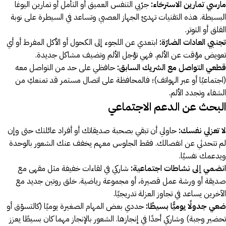
مارسي تمارين الاسترخاء:
جرّبي التنفس العميق أو التأمل أو تمارين اليوغا
البسيطة. هذه التقنيات تهدئ الجهاز العصبي وتساعد في السيطرة على نوبة
القلق أو التوتر.
تجنبي العادات الضارّة:
ابتعدي عن اللجوء إلى الكحول أو الأكل المفرط أو أي
تعويض مؤقت عن الألم. فهي تؤجل الألم وتضيف مشاكل جديدة.
قطعي التواصل مع الشريك السابق:
حافظي على حد من التواصل معه
(اجتماعيًا أو عبر الهواتف)؛ فالمحافظة على اتصال مستمر قد تمنعكِ من
الشفاء وتجدد الألم.
البحث عن الدعم الاجتماعي
لا تعزلي نفسك:
حاولي أن تبقي بصحبة صديقاتك أو أفراد عائلتك حتى وإن
لم تتحدثي عن انفصالك. فقط الجلوس معهم يخفف عنك الشعور بالوحدة
ويدعمك نفسيًا.
انضمي إلى نشاطات اجتماعية:
شاركي في لقاءات خفيفة مثل مقهى مع
صديقة أو ورشة عمل قصيرة، أو مجموعة رياضية. خلق روتين جديد مع
الآخرين يساعد في تجاوز العزلة تدريجيًا.
ضعي جدولًا يوميًّا بسيطًا:
حددي بعض المهام الصغيرة يوميًا (كالتسوّق أو
تحضير وجبة) وشاركي أحدًا في إنجازها. الشعور بالإنجاز مهما كان بسيطًا يعزز