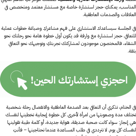
المناسب، يمكنكِ حجز استشارة خاصة مع مستشار معتمد ومتخصص في
العلاقات والصدمات العاطفية.
في الجلسة سيساعدك الاستشاري على فهم مشاعركِ وصياغة خطوات عملية
للتعافي. حجز استشارة مع وارفة قد يكون أول خطوة هامة نحو رحلتك نحو
الشفاء، فالمختصون موجودون لمشاركتك تجربتكِ وتوجيهك نحو التعافي
بثقة.
في الختام، تذكري أن التعافي بعد الصدمة العاطفية والانفصال رحلة شخصية
تختلف مدة وصعوبتها من امرأة لأخرى. كل خطوة إيجابية تخطينها لنفسك
هي إنجاز: سواء كانت صحبة صديقة، هواية جديدة، أو كلمة طيبة تقولينها
لنفسك كل يوم. لا تترددي في طلب المساعدة عندما تحتاجينها – فأنتِ