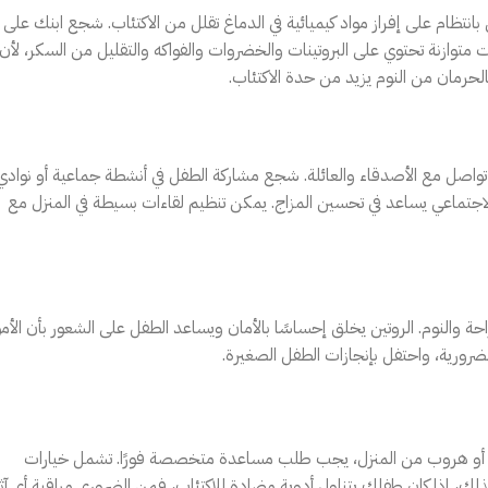
نتظام على إفراز مواد كيميائية في الدماغ تقلل من الاكتئاب. شجع ابنك على
 متوازنة تحتوي على البروتينات والخضروات والفواكه والتقليل من السكر، لأن
حرمان من النوم يزيد من حدة الاكتئاب.
 تواصل مع الأصدقاء والعائلة. شجع مشاركة الطفل في أنشطة جماعية أو نوادي
ل الاجتماعي يساعد في تحسين المزاج. يمكن تنظيم لقاءات بسيطة في المنزل مع
ة والنوم. الروتين يخلق إحساسًا بالأمان ويساعد الطفل على الشعور بأن الأمو
ضرورية، واحتفل بإنجازات الطفل الصغيرة.
إدمان أو هروب من المنزل، يجب طلب مساعدة متخصصة فورًا. تشمل خيارات
ذلك، إذا كان طفلك يتناول أدوية مضادة للاكتئاب، فمن الضروري مراقبة أي آثا