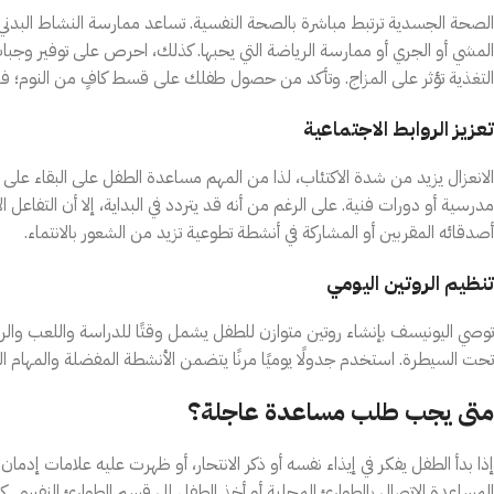
الصحة الجسدية ترتبط مباشرة بالصحة النفسية. تساعد ممارسة النشاط البدني با
المشي أو الجري أو ممارسة الرياضة التي يحبها. كذلك، احرص على توفير وجبات
التغذية تؤثر على المزاج. وتأكد من حصول طفلك على قسط كافٍ من النوم؛ فال
تعزيز الروابط الاجتماعية
الانعزال يزيد من شدة الاكتئاب، لذا من المهم مساعدة الطفل على البقاء على
مدرسية أو دورات فنية. على الرغم من أنه قد يتردد في البداية، إلا أن التفاع
أصدقائه المقربين أو المشاركة في أنشطة تطوعية تزيد من الشعور بالانتماء.
تنظيم الروتين اليومي
توصي اليونيسف بإنشاء روتين متوازن للطفل يشمل وقتًا للدراسة واللعب والراح
تحت السيطرة. استخدم جدولًا يوميًا مرنًا يتضمن الأنشطة المفضلة والمهام ال
متى يجب طلب مساعدة عاجلة؟
إذا بدأ الطفل يفكر في إيذاء نفسه أو ذكر الانتحار، أو ظهرت عليه علامات 
المساعدة الاتصال بالطوارئ المحلية أو أخذ الطفل إلى قسم الطوارئ النفسي. ك