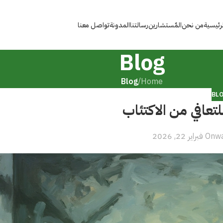
لرئيسية
من نحن
المٌستشارين
رسالتنا
المدونة
تواصل معنا
Blog
Blog
/
Home
BL
تعافي من الاكتئاب
w
On فبراير 22, 2026