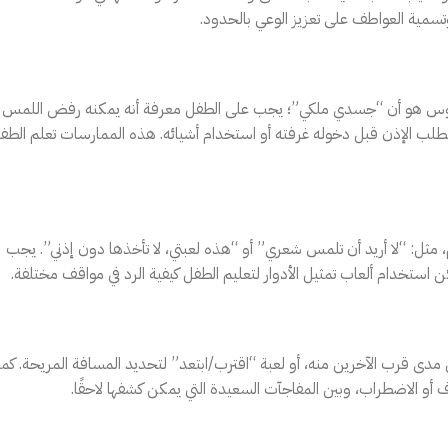
وتسمية العواطف على تعزيز الوعي بالحدود.
هم الدروس هو أن “جسدي ملكي”؛ يجب على الطفل معرفة أنه يمكنه رفض اللمس
 بطلب الإذن قبل دخوله غرفته أو استخدام أشيائه. هذه الممارسات تعلم الطف
مثل: “لا أريد أن تلمس شعري” أو “هذه لعبتي، لا تأخذها دون إذني”. يجب
استخدام ألعاب تمثيل الأدوار لتعليم الطفل كيفية الرد في مواقف مختلفة.
ى قرب الآخرين منه، أو لعبة “اقترب/ابتعد” لتحديد المسافة المريحة. كما
 أو الاضطراب، وبين المفاجآت السعيدة التي يمكن كشفها لاحقًا.