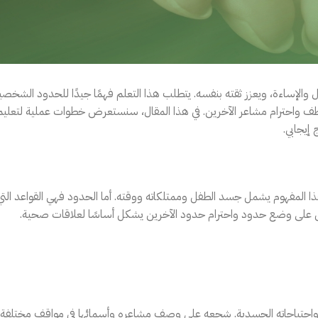
الإساءة، ويعزز ثقته بنفسه. يتطلب هذا التعلم فهمًا جيدًا للحدود الشخصي
تعاطف واحترام مشاعر الآخرين. في هذا المقال، سنستعرض خطوات عملية لتعليم
إيجابي.
 المفهوم يشمل جسد الطفل وممتلكاته ووقته. أما الحدود فهي القواعد التي
ل على وضع حدود واحترام حدود الآخرين يشكل أساسًا لعلاقات صحية.
احتياجاته الجسدية. شجعه على وصف مشاعره وأسمائها في مواقف مختلفة،