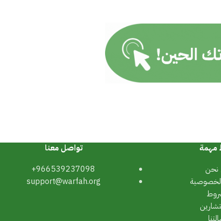
 مهمة
تواصل معنا
نحن
966539237098+
لخصوصية
support@warfah.org
روط
تشارين
لتنا