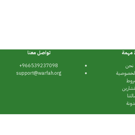
 مهمة
تواصل معنا
نحن
966539237098+
لخصوصية
support@warfah.org
روط
تشارين
لتنا
دونة