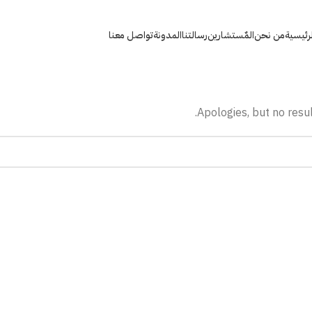
لرئيسية
من نحن
المٌستشارين
رسالتنا
المدونة
تواصل معنا
Apologies, but no resul