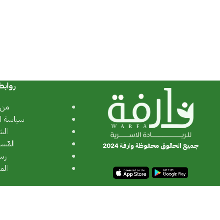
روابط
من 
سياسة ا
الش
المٌس
جميع الحقوق محفوظة وارفة 2024
رسا
الم