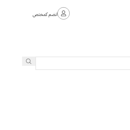
انضم كمختص