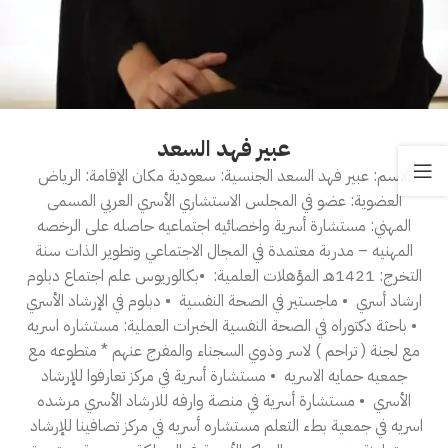
عبير فهد السعد
الاسم: عبير فهد السعد ‎الجنسية: سعودية ‎مكان الإقامة: الرياض
‎العضوية: عضو في المجلس الاستشاري الأسري العربي ‎المسمى
المهني: مستشارة أسرية واخصائيه اجتماعيه حاصله على الرخصه
المهنيه – مدربة معتمدة في المجال الاجتماعي وتطوير الذات ‎سنة
التخرج: 1421هـ ‎المؤهلات العلمية: ‎ •بكالوريوس علم اجتماع دبلوم
ارشاد أسري ‎ • ماجستير في الصحة النفسية ‎ • دبلوم في الإرشاد الأسري
‎ • باحثة دكتوراه في الصحة النفسية ‎الخبرات العملية: مستشاره اسريه
مع لجنة ( تراحم ) لاسر وذوي السجناء والمفرج عنهم * متطوعه مع
جمعيه حمايه الاسريه ‎ • مستشارة أسرية في مركز تعارفوا للإرشاد
الأسري ‎ • مستشارة أسرية في منصة وارفه للارشاد الأسري مرشده