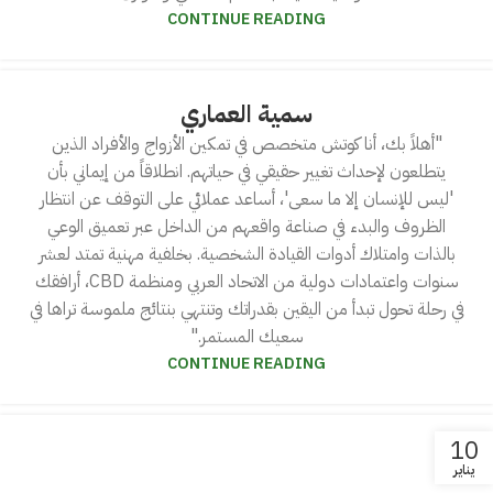
CONTINUE READING
سمية العماري
"أهلاً بك، أنا كوتش متخصص في تمكين الأزواج والأفراد الذين
يتطلعون لإحداث تغيير حقيقي في حياتهم. انطلاقاً من إيماني بأن
'ليس للإنسان إلا ما سعى'، أساعد عملائي على التوقف عن انتظار
الظروف والبدء في صناعة واقعهم من الداخل عبر تعميق الوعي
بالذات وامتلاك أدوات القيادة الشخصية. بخلفية مهنية تمتد لعشر
سنوات واعتمادات دولية من الاتحاد العربي ومنظمة CBD، أرافقك
في رحلة تحول تبدأ من اليقين بقدراتك وتنتهي بنتائج ملموسة تراها في
سعيك المستمر."
CONTINUE READING
10
يناير