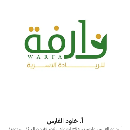
أ. خلود الفارس
أ. خلود الفارس ماجستير علاج اجتماعي مُصنفة من الهيئة السعودية