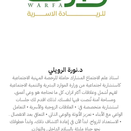
د.نورة الرويلي
استاذ علم الاجتماع المشارك حاملة للرخصة المهنية الاجتماعية
كاستشارية اجتماعية من وزارة الموارد البشرية والتنمية الاجتماعية
لفهم أشمل وعلاقات أكثر اتزان، كل ما تحتاجه هو وعي أعمق،
ومساحة آمنة تُنصت فيها لنفسك. لذلك اقدم لك جلسات
استشارية متخصصة في: • العلاقات الزوجية والأسرية • التعامل
الواعي مع الأبناء • تعزيز الأنوثة والوعي الذاتي • التعافي بعد الانفصال .
• الاستعداد للزواج. ابدأ الآن في إعادة اكتشاف ذاتك، وابدأ خطواتك
نحو حياة مليئة بالسلام الداخلي والتوازن.