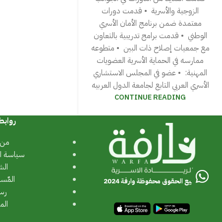
الزوجية والأسرية ‎ • قدمت دورات
معتمدة ضمن برنامج الأمان الأسري
الوطني ‎ • قدمت برامج تدريبية بالتعاون
مع جمعيات إصلاح ذات البين ‎ • متطوعه
ممارسه في الحماية ‎الأسرية ‎العضويات
المهنية: ‎ • عضو في المجلس الاستشاري
الأسري العربي التابع لجامعة الدول العربيه
CONTINUE READING
روابط
من 
سياسة ا
الش
المٌس
جميع الحقوق محفوظة وارفة 2024
رسا
الم