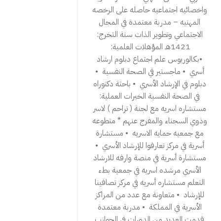
واخصائيه اجتماعيه حاصله على الرخصه
المهنيه – مدربة معتمدة في المجال
الاجتماعي وتطوير الذات ‎سنة التخرج:
•بكالوريوس علم اجتماع دبلوم ارشاد
أسري ‎ • ماجستير في الصحة النفسية ‎ •
دبلوم في الإرشاد الأسري ‎ • باحثة دكتوراه
في الصحة النفسية ‎الخبرات العملية:
مستشاره اسريه مع لجنة ( تراحم ) لاسر
وذوي السجناء والمفرج عنهم * متطوعه
مع جمعيه حمايه الاسريه ‎ • مستشارة
أسرية في مركز تعارفوا للإرشاد الأسري ‎ •
مستشارة أسرية في منصة وارفه للارشاد
الأسري مرشده اسريه في جمعية بطء
التعلم مستشاره أسريه في مركز تصافينا
للإرشاد ‎ • متعاونة مع عدد من المراكز
الأسرية في المملكة ‎ • مدربة معتمدة
قدمت العديد من الدورات في الجوانب