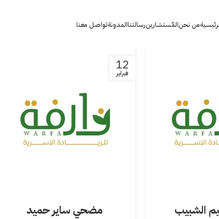
لرئيسية
من نحن
المٌستشارين
رسالتنا
المدونة
تواصل معنا
12
فبراير
يم الشبيب
مضحي ساير حميد