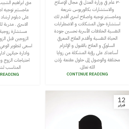
٣٠ عام في وزارة العدل في مجال الإصلاح
منى ابراهيم الشبي
والاستشارات بكالوريوس شريعة
ماجستير توجيه اص
وماجستير توجيه واصلاح اسري أقدم لك
على دبلوم ارشاد 
استشارة حول المشكلات و الاضطرابات
الاسري . مدربة ل
النفسية الخلافات الأسرية تحسين جودة
مستشارة زوجية 
الحياة النفسية وأقدم العلاج المعرفي
الزوجين قبل الز
السلوكي و العلاج بالقبول و الإلتزام
اسعى لتطوير الوعي 
أساعدك على رؤية المشكلة من زوايا
وادارة حياتهن اد
مختلفة والوصول إلى حلول مقنعة بإذن
احتياجات الزوج 
الله تعالى.
المناسب لشخ
CONTINUE READING
 READING
12
فبراير