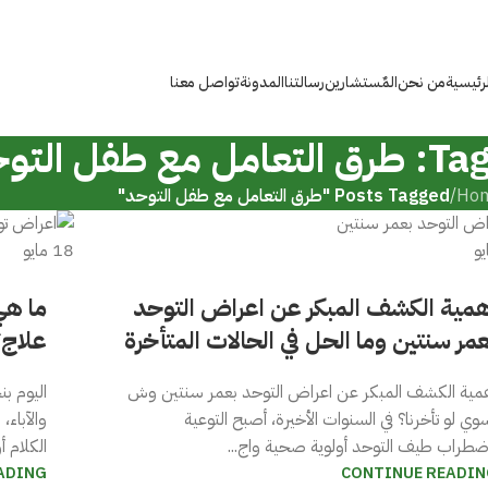
لرئيسية
من نحن
المٌستشارين
رسالتنا
المدونة
تواصل معنا
طفل التوحد
Ho
/
Posts Tagged "طرق التعامل مع طفل التوحد"
يو
18
مايو
همية الكشف المبكر عن اعراض التوحد
ما هي
مر سنتين وما الحل في الحالات المتأخرة
علاج
مية الكشف المبكر عن اعراض التوحد بعمر سنتين وش
اليوم ب
وي لو تأخرنا؟ في السنوات الأخيرة، أصبح التوعية
والآباء
ضطراب طيف التوحد أولوية صحية واج...
الكلام أ
ADING
CONTINUE READIN