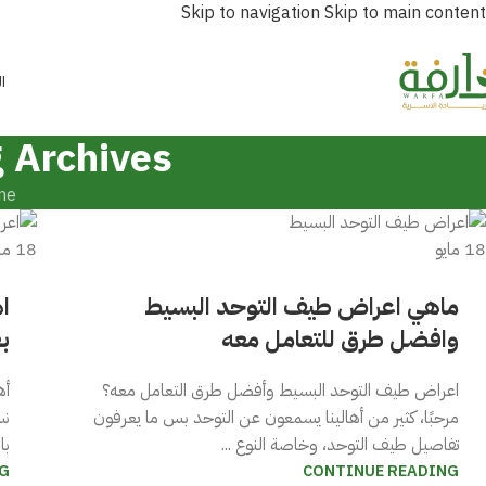
Skip to navigation
Skip to main content
ا
Tag Archives: طرق التعامل مع 
me
18
مايو
18
ما
ماهي اعراض طيف التوحد البسيط
ا
وافضل طرق للتعامل معه
بع
اعراض طيف التوحد البسيط وأفضل طرق التعامل معه؟
أه
مرحبًا، كثير من أهالينا يسمعون عن التوحد بس ما يعرفون
نس
تفاصيل طيف التوحد، وخاصة النوع ...
با
G
CONTINUE READING