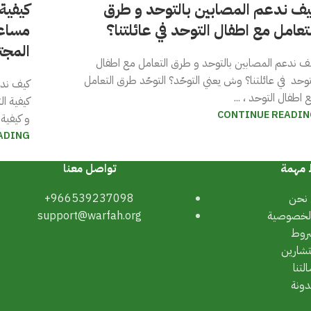
يف ندعم المصابين بالتوحد و طرق
كيفية
تعامل مع اطفال التوحد في عائلتنا؟
مساعد
المجت
ف ندعم المصابين بالتوحد و طرق التعامل مع اطفال
توحد في عائلتنا؟ وش يعني التوحّد؟ التوحّد طرق التعامل
كيف ندع
 اطفال التوحد ، ...
كيفية ا
CONTINUE READIN
و كيفية 
ADING
 مهمة
تواصل معنا
نحن
966539237098+
لخصوصية
support@warfah.org
روط
تشارين
لتنا
دونة