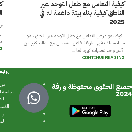
كيفية التعامل مع طفل التوحد غير
ك
الناطق كيفية بناء بيئة داعمة له في
ال
2025
كي
ال
التوحّد مو مرض التعامل مع طفل التوحد غير الناطق ، هو
مع
حالة تختلف فيها طريقة تفاعل الشخص مع العالم. كثير من
G
الأسر تواجه تحديات كبيرة لما ...
CONTINUE READING
روابط
من 
جميع الحقوق محفوظة وارفة
سياسة ا
2024
الش
المٌس
رسا
الم